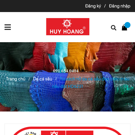
Đăng ký
/
Đăng nhập
Trang chủ
Da cá sấu
Túi xách nữ da cá sấu đeo chéo màu
/
/
nâu đất HD6231