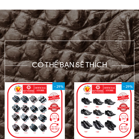
CÓ THỂ BẠN SẼ THÍCH
- 29%
- 29%