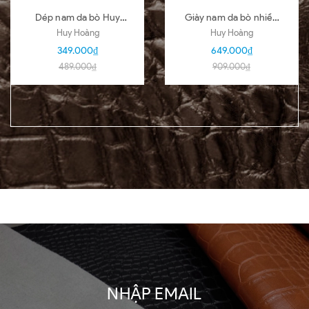
Dép nam da bò Huy
Giày nam da bò nhiều
Hoàng nhiều loại nhiều
loại màu đen HD7101-
Huy Hoàng
Huy Hoàng
màu HD7140-51
02-03-04-05-06-07-
349.000₫
649.000₫
09-16
489.000₫
909.000₫
NHẬP EMAIL