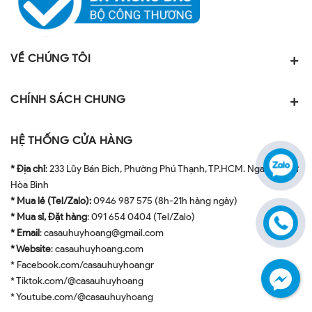
VỀ CHÚNG TÔI
CHÍNH SÁCH CHUNG
HỆ THỐNG CỬA HÀNG
* Địa chỉ
: 233 Lũy Bán Bích, Phường Phú Thạnh, TP.HCM. Ngay ngã tư
Hòa Bình
* Mua lẻ (Tel/Zalo):
0946 987 575 (8h-21h hàng ngày)
* Mua sỉ, Đặt hàng
: 091 654 0404 (Tel/Zalo)
* Email
: casauhuyhoang@gmail.com
* Website
: casauhuyhoang.com
* Facebook.com/casauhuyhoangr
* Tiktok.com/@casauhuyhoang
* Youtube.com/@casauhuyhoang