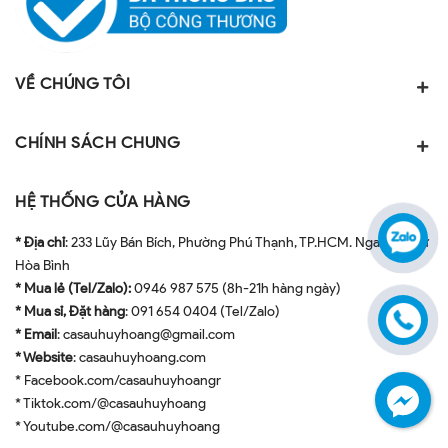
VỀ CHÚNG TÔI
CHÍNH SÁCH CHUNG
HỆ THỐNG CỬA HÀNG
* Địa chỉ
: 233 Lũy Bán Bích, Phường Phú Thạnh, TP.HCM. Ngay ngã tư
Hòa Bình
* Mua lẻ (Tel/Zalo):
0946 987 575 (8h-21h hàng ngày)
* Mua sỉ, Đặt hàng
: 091 654 0404 (Tel/Zalo)
* Email
: casauhuyhoang@gmail.com
* Website
: casauhuyhoang.com
* Facebook.com/casauhuyhoangr
* Tiktok.com/@casauhuyhoang
* Youtube.com/@casauhuyhoang