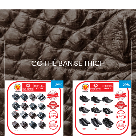
CÓ THỂ BẠN SẼ THÍCH
- 29%
- 29%