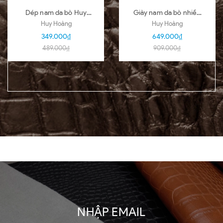
Dép nam da bò Huy
Giày nam da bò nhiều
Hoàng nhiều loại nhiều
loại màu đen HD7101-
Huy Hoàng
Huy Hoàng
màu HD7140-51
02-03-04-05-06-07-
349.000₫
649.000₫
09-16
489.000₫
909.000₫
NHẬP EMAIL