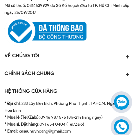
Mã số thuế: 0314639929 do Sở Kế hoạch đầu tư TP. Hồ Chí Minh cấp
ngày 25/09/2017
VỀ CHÚNG TÔI
CHÍNH SÁCH CHUNG
HỆ THỐNG CỬA HÀNG
* Địa chỉ
: 233 Lũy Bán Bích, Phường Phú Thạnh, TP.HCM. Ngay ngã tư
Hòa Bình
* Mua lẻ (Tel/Zalo):
0946 987 575 (8h-21h hàng ngày)
* Mua sỉ, Đặt hàng
: 091 654 0404 (Tel/Zalo)
* Email
: casauhuyhoang@gmail.com