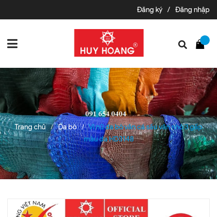
Đăng ký
/
Đăng nhập
Trang chủ
Da bò
Ví nữ da bò vân cá sấu vân nhỏ 3 gấp
/
/
màu da HD3148