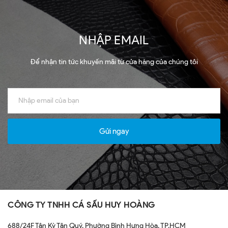
NHẬP EMAIL
Để nhận tin tức khuyến mãi từ cửa hàng của chúng tôi
Gửi ngay
CÔNG TY TNHH CÁ SẤU HUY HOÀNG
688/24F Tân Kỳ Tân Quý, Phường Bình Hưng Hòa, TP.HCM