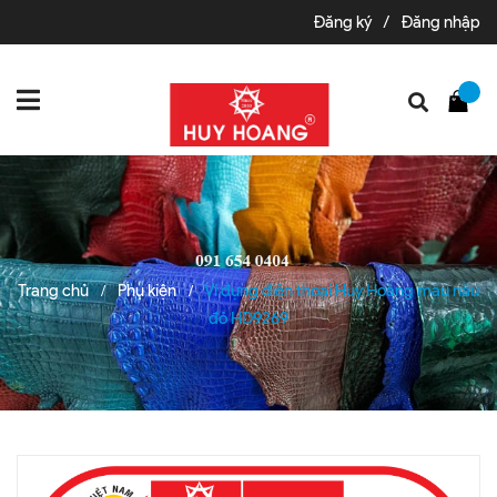
Đăng ký
/
Đăng nhập
Trang chủ
Phụ kiện
Ví đựng điện thoại Huy Hoàng màu nâu
/
/
đỏ HD9269