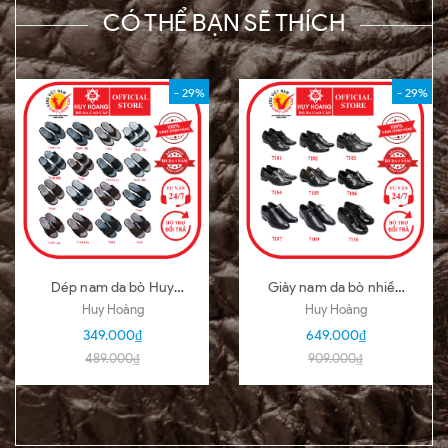
CÓ THỂ BẠN SẼ THÍCH
- 29%
- 29%
Dép nam da bò Huy
Giày nam da bò nhiều
Hoàng nhiều loại nhiều
loại màu đen HD7101-
Huy Hoàng
Huy Hoàng
màu HD7140-51
02-03-04-05-06-07-
349.000₫
649.000₫
09-16
489.000₫
909.000₫