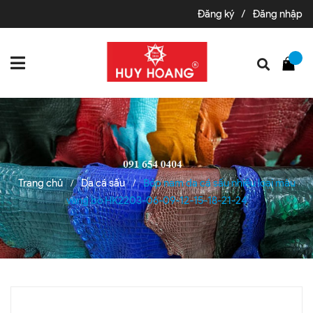
Đăng ký
/
Đăng nhập
Trang chủ
Da cá sấu
Bóp nam da cá sấu nhiều loại màu
/
/
vàng bò HK2203-06-09-12-15-18-21-24