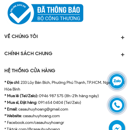
VỀ CHÚNG TÔI
CHÍNH SÁCH CHUNG
HỆ THỐNG CỬA HÀNG
* Địa chỉ
: 233 Lũy Bán Bích, Phường Phú Thạnh, TP.HCM. Ngay ngã tư
Hòa Bình
* Mua lẻ (Tel/Zalo):
0946 987 575 (8h-21h hàng ngày)
* Mua sỉ, Đặt hàng
: 091 654 0404 (Tel/Zalo)
* Email
: casauhuyhoang@gmail.com
* Website
: casauhuyhoang.com
* Facebook.com/casauhuyhoangr
* Tiktok.com/@casauhuyhoang