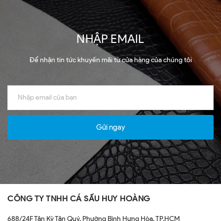
NHẬP EMAIL
Để nhận tin tức khuyến mãi từ cửa hàng của chúng tôi
Gửi ngay
CÔNG TY TNHH CÁ SẤU HUY HOÀNG
688/24F Tân Kỳ Tân Quý, Phường Bình Hưng Hòa, TP.HCM