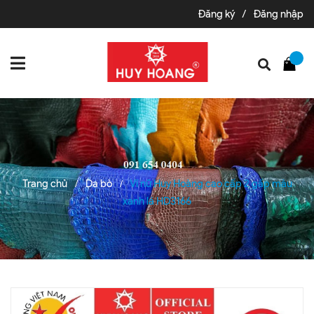
Đăng ký
/
Đăng nhập
Trang chủ
Da bò
Ví nữ Huy Hoàng cao cấp 2 gấp màu
/
/
xanh lá HD3166