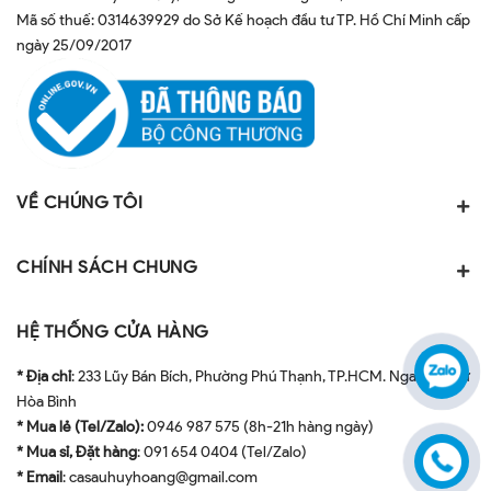
Mã số thuế: 0314639929 do Sở Kế hoạch đầu tư TP. Hồ Chí Minh cấp
ngày 25/09/2017
VỀ CHÚNG TÔI
CHÍNH SÁCH CHUNG
HỆ THỐNG CỬA HÀNG
* Địa chỉ
: 233 Lũy Bán Bích, Phường Phú Thạnh, TP.HCM. Ngay ngã tư
Hòa Bình
* Mua lẻ (Tel/Zalo):
0946 987 575 (8h-21h hàng ngày)
* Mua sỉ, Đặt hàng
: 091 654 0404 (Tel/Zalo)
* Email
: casauhuyhoang@gmail.com