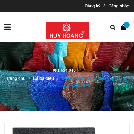
Đăng ký
/
Đăng nhập
Trang chủ
Da đà điểu
Dây nịt nam da đà điểu Huy Hoàng
/
/
4P màu xanh lá HD4475