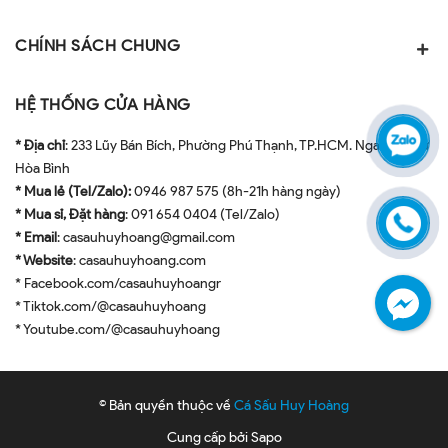
CHÍNH SÁCH CHUNG
HỆ THỐNG CỬA HÀNG
* Địa chỉ
: 233 Lũy Bán Bích, Phường Phú Thạnh, TP.HCM. Ngay ngã tư
Hòa Bình
* Mua lẻ (Tel/Zalo):
0946 987 575 (8h-21h hàng ngày)
* Mua sỉ, Đặt hàng
: 091 654 0404 (Tel/Zalo)
* Email
: casauhuyhoang@gmail.com
* Website
: casauhuyhoang.com
* Facebook.com/casauhuyhoangr
* Tiktok.com/@casauhuyhoang
* Youtube.com/@casauhuyhoang
© Bản quyền thuộc về
Cá Sấu Huy Hoàng
Cung cấp bởi
Sapo