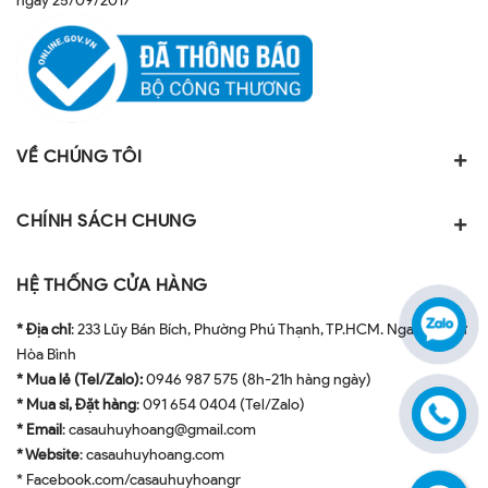
ngày 25/09/2017
VỀ CHÚNG TÔI
CHÍNH SÁCH CHUNG
HỆ THỐNG CỬA HÀNG
* Địa chỉ
: 233 Lũy Bán Bích, Phường Phú Thạnh, TP.HCM. Ngay ngã tư
Hòa Bình
* Mua lẻ (Tel/Zalo):
0946 987 575 (8h-21h hàng ngày)
* Mua sỉ, Đặt hàng
: 091 654 0404 (Tel/Zalo)
* Email
: casauhuyhoang@gmail.com
* Website
: casauhuyhoang.com
* Facebook.com/casauhuyhoangr