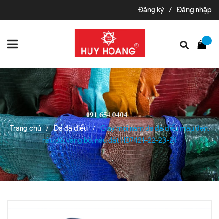
Đăng ký
/
Đăng nhập
Trang chủ
Da đà điểu
Giày mọi nam da đà điểu màu đen,
/
/
nâu đỏ, vàng bò, nâu đất HD7421-22-23-24