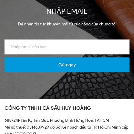
NHẬP EMAIL
Để nhận tin tức khuyến mãi từ cửa hàng của chúng tôi
Gửi ngay
CÔNG TY TNHH CÁ SẤU HUY HOÀNG
688/24F Tân Kỳ Tân Quý, Phường Bình Hưng Hòa, TP.HCM
Mã số thuế: 0314639929 do Sở Kế hoạch đầu tư TP. Hồ Chí Minh cấp