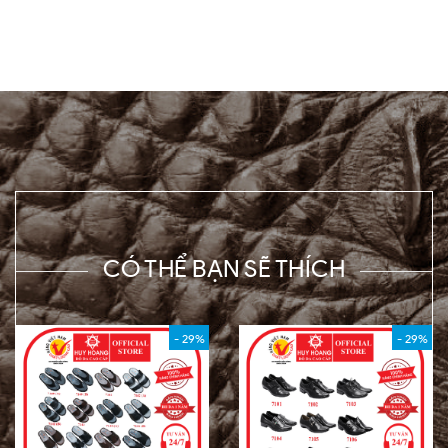
CÓ THỂ BẠN SẼ THÍCH
- 29%
- 29%