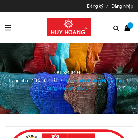
Đăng ký
/
Đăng nhập
Trang chủ
Da đà điểu
Túi đeo da đà điểu Huy Hoàng da
/
/
bụng màu đỏ HD6427