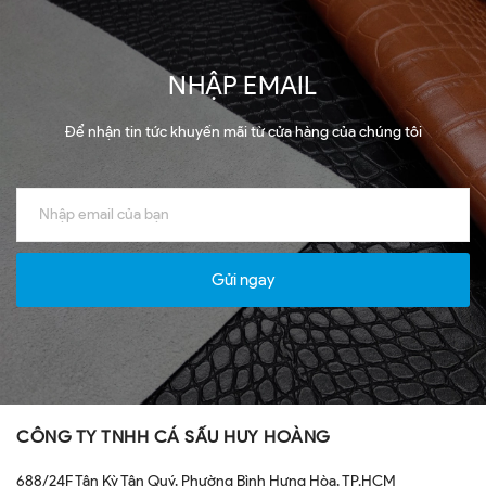
NHẬP EMAIL
Để nhận tin tức khuyến mãi từ cửa hàng của chúng tôi
Gửi ngay
CÔNG TY TNHH CÁ SẤU HUY HOÀNG
688/24F Tân Kỳ Tân Quý, Phường Bình Hưng Hòa, TP.HCM