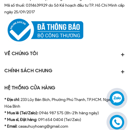
Mã số thuế: 0314639929 do Sở Kế hoạch đầu tư TP. Hồ Chí Minh cấp
ngày 25/09/2017
VỀ CHÚNG TÔI
CHÍNH SÁCH CHUNG
HỆ THỐNG CỬA HÀNG
* Địa chỉ
: 233 Lũy Bán Bích, Phường Phú Thạnh, TP.HCM. Ngay ngã tư
Hòa Bình
* Mua lẻ (Tel/Zalo):
0946 987 575 (8h-21h hàng ngày)
* Mua sỉ, Đặt hàng
: 091 654 0404 (Tel/Zalo)
* Email
: casauhuyhoang@gmail.com