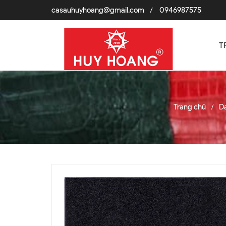
casauhuyhoang@gmail.com
0946987575
/
T
Trang chủ
Da
/