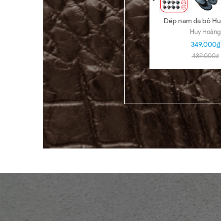
Dép nam da bò H
nhiều loại nhi
Huy Hoàng
HD7140-5
349.000₫
489.000₫