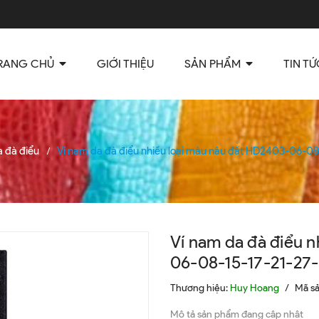
RANG CHỦ
GIỚI THIỆU
SẢN PHẨM
TIN TỨ
 đà điểu
Ví nam da đà điểu nhiều loại màu nâu đất HD2403-06-08
/
Ví nam da đà điểu 
06-08-15-17-21-27
Thương hiệu:
Huy Hoang
/
Mã s
Mô tả sản phẩm đang cập nhật