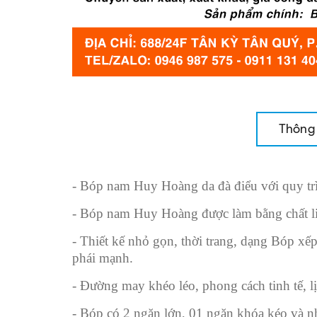
Thông 
- Bóp nam Huy Hoàng da đà điểu với quy trìn
- Bóp nam Huy Hoàng được làm bằng chất liệu
- Thiết kế nhỏ gọn, thời trang, dạng Bóp xếp 
phái mạnh.
- Đường may khéo léo, phong cách tinh tế, l
- Bóp có 2 ngăn lớn, 01 ngăn khóa kéo và nh