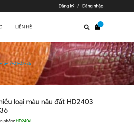
Đăng ký
/
Đăng nhập
C
LIÊN HỆ
-15-17-21-27-36
nhiều loại màu nâu đất HD2403-
-36
ản phẩm:
HD2406