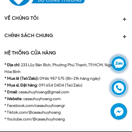
VỀ CHÚNG TÔI
CHÍNH SÁCH CHUNG
HỆ THỐNG CỬA HÀNG
* Địa chỉ
: 233 Lũy Bán Bích, Phường Phú Thạnh, TP.HCM. Ngay ngã tư
Hòa Bình
* Mua lẻ (Tel/Zalo):
0946 987 575 (8h-21h hàng ngày)
* Mua sỉ, Đặt hàng
: 091 654 0404 (Tel/Zalo)
* Email
: casauhuyhoang@gmail.com
* Website
: casauhuyhoang.com
* Facebook.com/casauhuyhoangr
* Tiktok.com/@casauhuyhoang
* Youtube.com/@casauhuyhoang